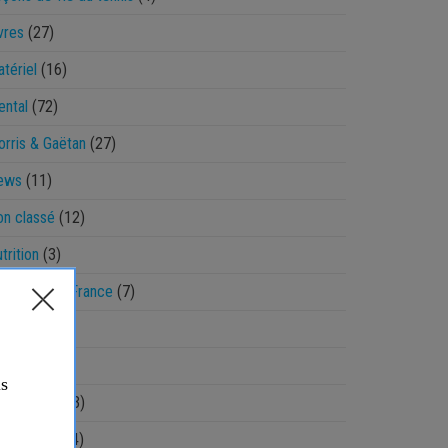
vres
(27)
tériel
(16)
ntal
(72)
rris & Gaëtan
(27)
ews
(11)
n classé
(12)
trition
(3)
pen Sud de France
(7)
aradoxes
(8)
hysique
(48)
amasseur
(13)
èglement
(14)