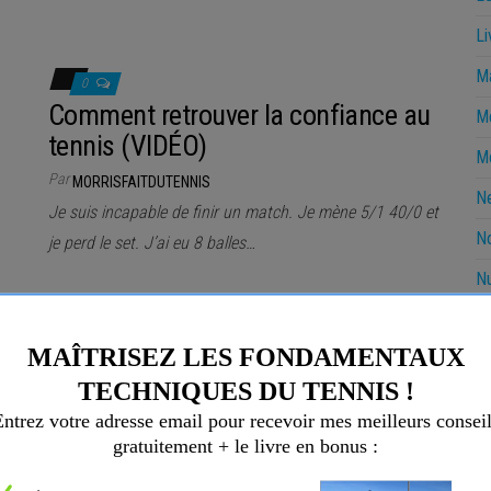
Li
Ma
0
Comment retrouver la confiance au
Me
tennis (VIDÉO)
Mo
Par
MORRISFAITDUTENNIS
N
Je suis incapable de finir un match. Je mène 5/1 40/0 et
No
je perd le set. J’ai eu 8 balles…
Nu
O
0
P
Comment progresser
techniquement ? (VIDÉO)
P
Par
MORRISFAITDUTENNIS
R
La technique est fondamentale au tennis ! Mais comment
R