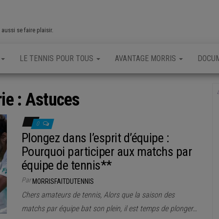
ussi se faire plaisir.
LE TENNIS POUR TOUS
AVANTAGE MORRIS
DOCU
ie :
Astuces
0
Plongez dans l’esprit d’équipe :
Pourquoi participer aux matchs par
équipe de tennis**
Par
MORRISFAITDUTENNIS
Chers amateurs de tennis, Alors que la saison des
matchs par équipe bat son plein, il est temps de plonger…