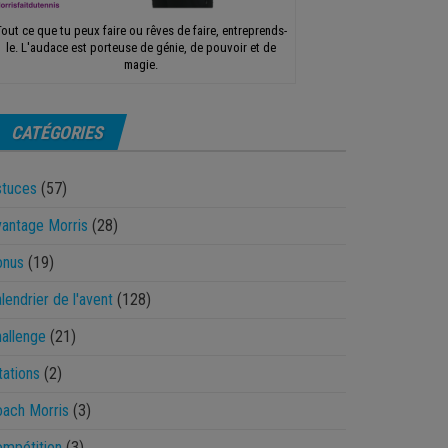
Tout ce que tu peux faire ou rêves de faire, entreprends-
le. L'audace est porteuse de génie, de pouvoir et de
magie.
CATÉGORIES
stuces
(57)
antage Morris
(28)
onus
(19)
lendrier de l'avent
(128)
allenge
(21)
tations
(2)
ach Morris
(3)
mpétition
(3)