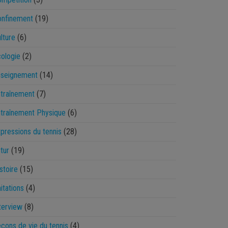
onfinement
(19)
lture
(6)
ologie
(2)
nseignement
(14)
traînement
(7)
traînement Physique
(6)
pressions du tennis
(28)
tur
(19)
stoire
(15)
itations
(4)
terview
(8)
çons de vie du tennis
(4)