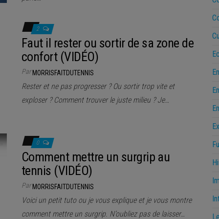
C
2
Cu
Faut il rester ou sortir de sa zone de
Ec
confort (VIDÉO)
E
Par
MORRISFAITDUTENNIS
Rester et ne pas progresser ? Ou sortir trop vite et
En
exploser ? Comment trouver le juste milieu ? Je…
En
Ex
0
Fu
Comment mettre un surgrip au
Hi
tennis (VIDÉO)
Im
Par
MORRISFAITDUTENNIS
In
Voici un petit tuto ou je vous explique et je vous montre
comment mettre un surgrip. N’oubliez pas de laisser…
Le