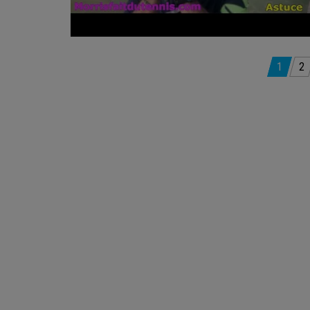
Pagination
1
2
des
publications