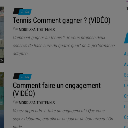
0
Tennis Comment gagner ? (VIDÉO)
Par
MORRISFAITDUTENNIS
Comment gagner au tennis ? Je vous propose deux
conseils de base suivi du quatre quart de la performance
adaptée…
A
Av
B
0
Comment faire un engagement
Ca
(VIDÉO)
Ch
Par
MORRISFAITDUTENNIS
Ci
Venez apprendre à faire un engagement ! Que vous
Co
soyez débutant, entraîneur ou joueur de bon niveau ! On
parle…
Co