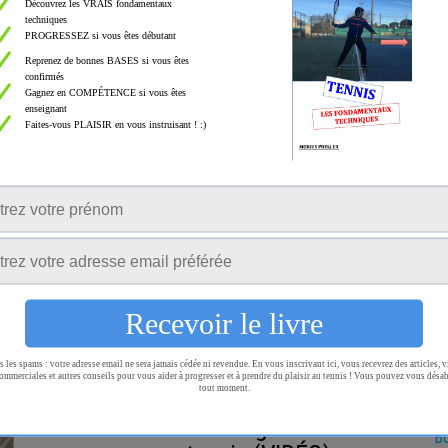
progresser techniquement ? Je vous apporte 2 clefs dans
Ro
cette vidéo…
Ta
0
T
Tennis Astuce : Retrouver son âme
Te
de débutant (VIDÉO)
te
Par
MORRISFAITDUTENNIS
Tr
L’état d’esprit du débutant est un trésor souvent enfoui
et perdu. Je vous donne les clefs pour le retrouver. Si…
Tu
W
0
La
Astuce : Comment le golf aide à
Bo