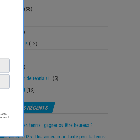
land Garros
(38)
ctique
(40)
echnique
(64)
nnis pour tous
(12)
st
(1)
ickshots
(13)
 es un joueur de tennis si…
(5)
olfMovement
(13)
ARTICLES RÉCENTS
 motivation en tennis : gagner ou être heureux ?
nne année 2025 : Une année importante pour le tennis