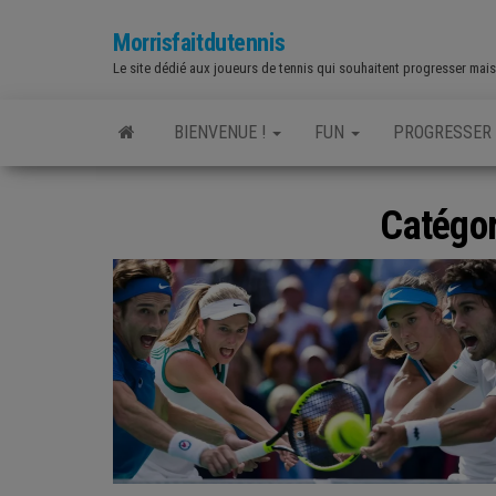
Skip
Morrisfaitdutennis
to
Le site dédié aux joueurs de tennis qui souhaitent progresser mais a
the
content
BIENVENUE !
FUN
PROGRESSER
Catégor