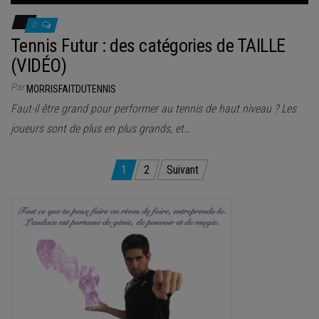
0
Tennis Futur : des catégories de TAILLE
(VIDÉO)
Par
MORRISFAITDUTENNIS
Faut-il être grand pour performer au tennis de haut niveau ? Les
joueurs sont de plus en plus grands, et…
Pagination
1
2
Suivant
des
publications