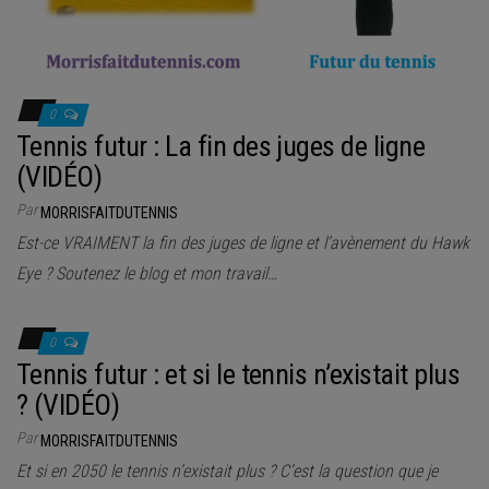
0
Tennis futur : La fin des juges de ligne
(VIDÉO)
Par
MORRISFAITDUTENNIS
Est-ce VRAIMENT la fin des juges de ligne et l’avènement du Hawk
Eye ? Soutenez le blog et mon travail…
0
Tennis futur : et si le tennis n’existait plus
? (VIDÉO)
Par
MORRISFAITDUTENNIS
Et si en 2050 le tennis n’existait plus ? C’est la question que je