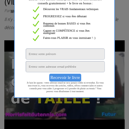
(VIDÉO)
Par
MORRISFAITDUTENNIS
Il n’y aura qu’une seule balle de service dans le futur ?! Venez le
découvrir dans cette vidéo ! Si…