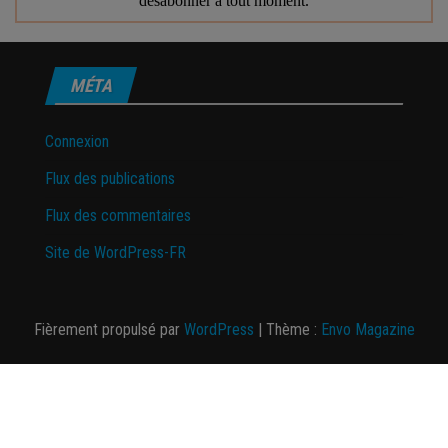
MÉTA
Connexion
Flux des publications
Flux des commentaires
Site de WordPress-FR
Fièrement propulsé par
WordPress
|
Thème :
Envo Magazine