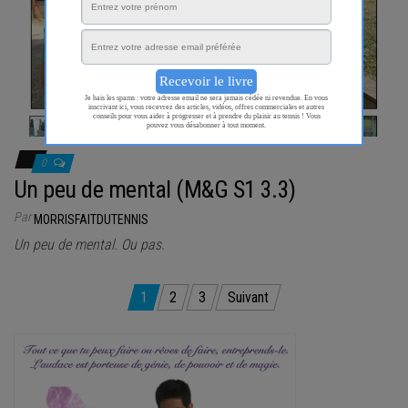
0
Un peu de mental (M&G S1 3.3)
Par
MORRISFAITDUTENNIS
Un peu de mental. Ou pas.
Pagination
1
2
3
Suivant
des
publications