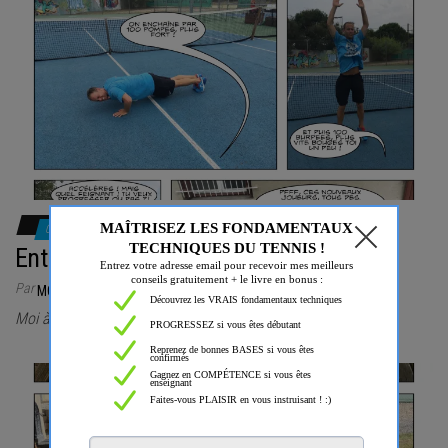
0
Entraînement intensif (M&G S1 3.4)
Par
MORRISFAITDUTENNIS
Moi à mon époque….