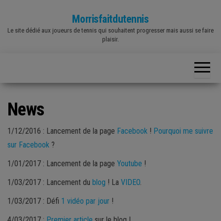
Skip
Morrisfaitdutennis
to
Le site dédié aux joueurs de tennis qui souhaitent progresser mais aussi se faire
the
plaisir.
content
News
1/12/2016 : Lancement de la page
Facebook
!
Pourquoi me suivre
sur Facebook
?
1/01/2017 : Lancement de la page
Youtube
!
1/03/2017 : Lancement du
blog
! La
VIDEO
.
1/03/2017 : Défi
1 vidéo par jour
!
4/03/2017 :
Premier article
sur le blog !