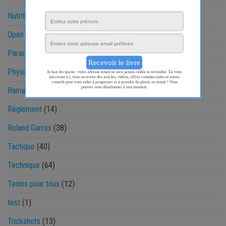
Nutrition
(3)
Open Sud de France
(7)
Paradoxes
(8)
Physique
(48)
Ramasseur
(13)
Règlement
(14)
Roland Garros
(38)
Tactique
(40)
Technique
(64)
Tennis pour tous
(12)
test
(1)
Trickshots
(13)