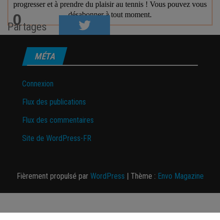
0
Partages
MÉTA
Connexion
Flux des publications
Flux des commentaires
Site de WordPress-FR
Fièrement propulsé par
WordPress
|
Thème :
Envo Magazine