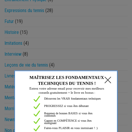
Expressions du tennis
(28)
Futur
(19)
Histoire
(15)
Imitations
(4)
Interview
(8)
Leçons de vie du tennis
(4)
Livres
(27)
Matériel
(16)
Mental
(72)
Morris & Gaëtan
(27)
News
(11)
Non classé
(12)