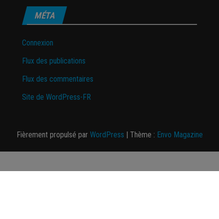
MÉTA
Connexion
Flux des publications
Flux des commentaires
Site de WordPress-FR
Fièrement propulsé par
WordPress
|
Thème :
Envo Magazine