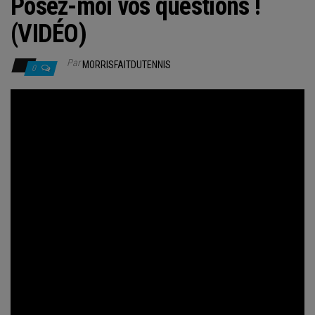
Posez-moi vos questions !
(VIDÉO)
Par
MORRISFAITDUTENNIS
0