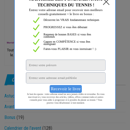
Tout ce que tu peux faire ou rêves de faire, entreprends-
le. L'audace est porteuse de génie, de pouvoir et de
magie.
CATÉGORIES
Astuces
(57)
Avantage Morris
(28)
Bonus
(19)
Calendrier de l'avent
(128)