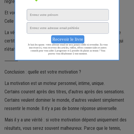
regrets d’avoir trop donné, mais pas dans la bonne direction.
Et vous, que feriez-vous ? Quelle voix écouteriez-vous ?
Celle du palmarès ou celle du cœur ?
La vérité, c’est qu’il n’y a pas de bonne réponse. Mais il y a une
certitude : la pire chose serait d’échouer en suivant une voie qui
n’était pas la sienne.
⸻
Conclusion : quelle est votre motivation ?
La motivation est un moteur personnel, intime, unique.
Certains courent après des titres, d’autres après des sensations.
Certains veulent dominer le monde, d’autres veulent simplement
ressentir le monde. Il n’y a pas de bonne réponse universelle.
Mais il y a une vérité : si votre motivation dépend uniquement des
résultats, vous serez souvent malheureux. Parce que le tennis,