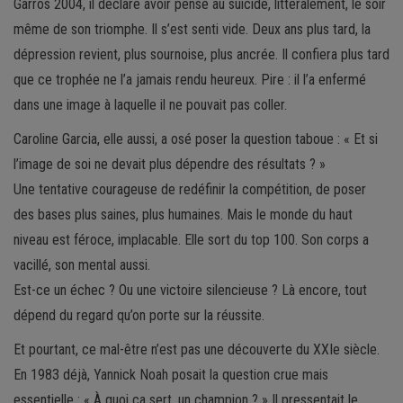
Garros 2004, il déclare avoir pensé au suicide, littéralement, le soir
même de son triomphe. Il s’est senti vide. Deux ans plus tard, la
dépression revient, plus sournoise, plus ancrée. Il confiera plus tard
que ce trophée ne l’a jamais rendu heureux. Pire : il l’a enfermé
dans une image à laquelle il ne pouvait pas coller.
Caroline Garcia, elle aussi, a osé poser la question taboue : « Et si
l’image de soi ne devait plus dépendre des résultats ? »
Une tentative courageuse de redéfinir la compétition, de poser
des bases plus saines, plus humaines. Mais le monde du haut
niveau est féroce, implacable. Elle sort du top 100. Son corps a
vacillé, son mental aussi.
Est-ce un échec ? Ou une victoire silencieuse ? Là encore, tout
dépend du regard qu’on porte sur la réussite.
Et pourtant, ce mal-être n’est pas une découverte du XXIe siècle.
En 1983 déjà, Yannick Noah posait la question crue mais
essentielle : « À quoi ça sert, un champion ? » Il pressentait le