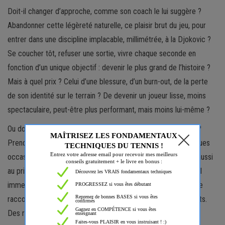
Doit-il changer d’approche, comme son coach le lui suggère ?
Abandonner cette légèreté naturelle, ce plaisir brut du jeu, pour
entrer dans une discipline implacable, millimétrée, à la Djokovic ?
Se coucher tôt, refuser une sortie, vivre chaque seconde en
fonction d’un unique objectif : devenir le plus grand de l’histoire ?
Mais à quel prix ? Celui d’une blessure, d’un burn-out, de la perte
de son identité sur le terrain ? De devenir un joueur lisse, moins
spectaculaire, peut-être plus performant, mais moins lui-même ?
Ou doit-il, au contraire, continuer à tracer son propre chemin ?
Prendre le risque de ne pas tout gagner, de laisser filer quelques
occasions, mais rester en accord avec lui-même ? Oui, mais aussi
au prix de défaites cruelles, de passer à côté de son potentiel
immense, de se blesser plus facilement faute de discipline, de
raccourcir sa carrière, et peut-être un jour… d’avoir des regrets.
Des regrets de ne pas avoir tout donné. Ou au contraire, des