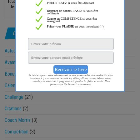
Tout ce que tu peux faire ou rêves de faire, entreprends-
le. L'audace est porteuse de génie, de pouvoir et de
magie.
CATÉGORIES
Astuces
(57)
Avantage Morris
(28)
Bonus
(19)
Calendrier de l'avent
(128)
Challenge
(21)
Citations
(2)
Coach Morris
(3)
Compétition
(3)