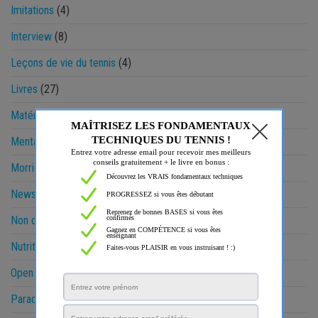
Imitations
(4)
Interview
(8)
Leçons de vie du tennis
(4)
Livres
(27)
Matériel
(16)
Mental
(72)
Morris & Gaëtan
(27)
News
(11)
Non classé
(12)
Nutrition
(3)
Open Sud de France
(7)
Paradoxes
(8)