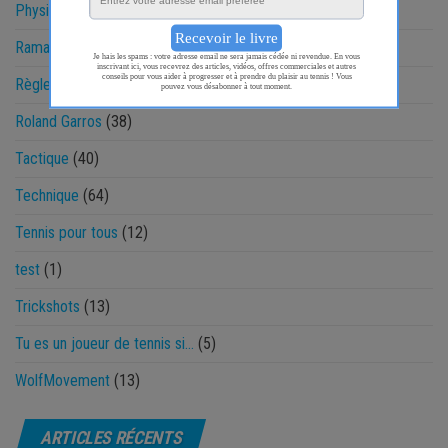
Physique
(48)
Ramasseur
(13)
Règlement
(14)
Roland Garros
(38)
Tactique
(40)
Technique
(64)
Tennis pour tous
(12)
test
(1)
Trickshots
(13)
Tu es un joueur de tennis si…
(5)
WolfMovement
(13)
ARTICLES RÉCENTS