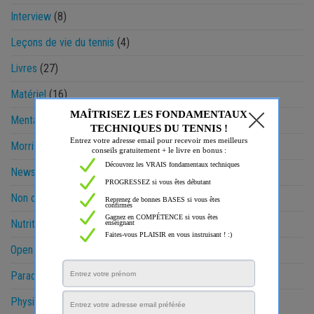
Interview
(8)
Leçons de vie du tennis
(4)
Livres
(27)
Matériel
(16)
Mental
(72)
Morris & Gaëtan
(27)
News
(11)
Non classé
(12)
Nutrition
(3)
Open Sud de France
(7)
Paradoxes
(8)
Physique
(48)