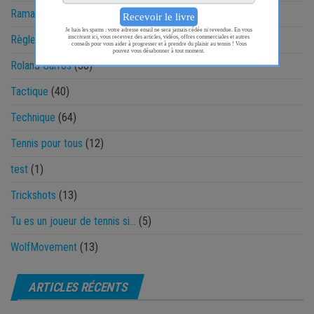
Ramasseur
(13)
Règlement
(14)
Roland Garros
(38)
Tactique
(40)
Technique
(64)
Tennis pour tous
(12)
test
(1)
Trickshots
(13)
Tu es un joueur de tennis si…
(5)
WolfMovement
(13)
ARTICLES RÉCENTS