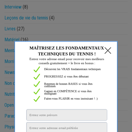
Interview
(8)
Leçons de vie du tennis
(4)
Livres
(27)
Matériel
(16)
Mental
(72)
Morris & Gaëtan
(27)
News
(11)
Non classé
(12)
Nutrition
(3)
Open Sud de France
(7)
Paradoxes
(8)
Physique
(48)