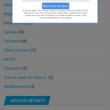
Ramasseur
(13)
Règlement
(14)
Roland Garros
(38)
Tactique
(40)
Technique
(64)
Tennis pour tous
(12)
test
(1)
Trickshots
(13)
Tu es un joueur de tennis si…
(5)
WolfMovement
(13)
ARTICLES RÉCENTS