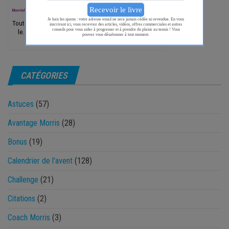
Tout ce que tu peux faire ou rêves de faire, entreprends-
le. L'audace est porteuse de génie, de pouvoir et de
magie.
CATÉGORIES
Astuces
(57)
Avantage Morris
(28)
Bonus
(19)
Calendrier de l'avent
(128)
Challenge
(21)
Citations
(2)
Coach Morris
(3)