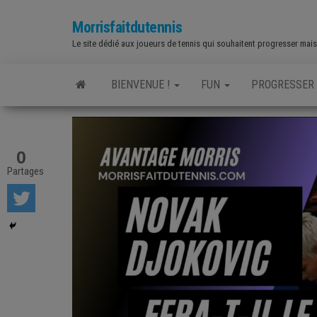
Skip
Morrisfaitdutennis
to
Le site dédié aux joueurs de tennis qui souhaitent progresser mais a
the
content
BIENVENUE !
FUN
PROGRESSER
0
Partages