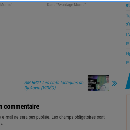
et
Morris"
Dans "Avantage Morris"
Te
s’
L’
pr
Hy
pe
AM RG21 Les clefs tactiques de
Djokovic (VIDÉO)
un commentaire
 e-mail ne sera pas publiée.
Les champs obligatoires sont
c
*