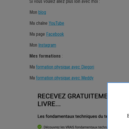
Si vous voulez allez plus loin avec moi :
Mon
blog
Ma chaîne
YouTube
Ma page
Facebook
Mon
Instagram
Mes
formations
:
Ma
formation physique avec Diegori
Ma
formation physique avec Meddy