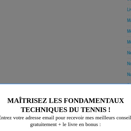
Li
Ma
Me
Mo
N
No
Nu
O
P
P
R
R