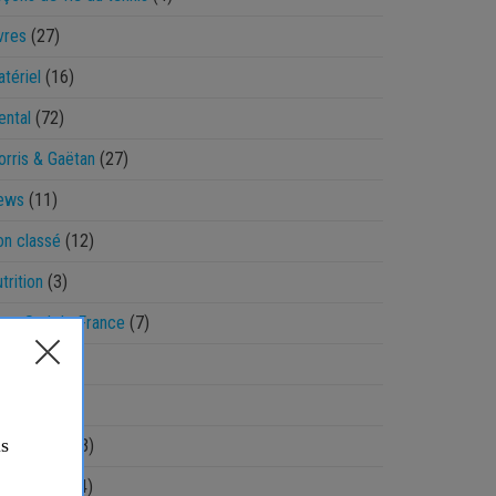
vres
(27)
tériel
(16)
ntal
(72)
rris & Gaëtan
(27)
ews
(11)
n classé
(12)
trition
(3)
pen Sud de France
(7)
aradoxes
(8)
hysique
(48)
amasseur
(13)
èglement
(14)