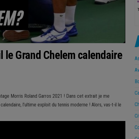
il le Grand Chelem calendaire
A
Av
B
Ca
ntage Morris Roland Garros 2021 ! Dans cet extrait je me
Ch
endaire, l’ultime exploit du tennis moderne ! Alors, vas-t-il le
Ci
Co
Co