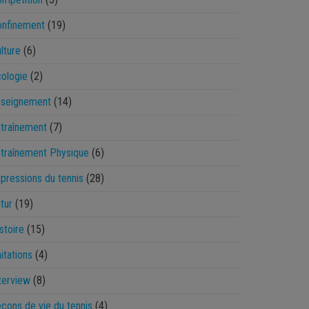
onfinement
(19)
lture
(6)
ologie
(2)
nseignement
(14)
traînement
(7)
traînement Physique
(6)
pressions du tennis
(28)
tur
(19)
stoire
(15)
itations
(4)
terview
(8)
çons de vie du tennis
(4)