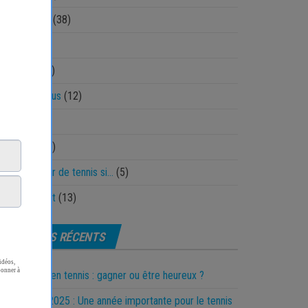
land Garros
(38)
ctique
(40)
echnique
(64)
nnis pour tous
(12)
st
(1)
ickshots
(13)
 es un joueur de tennis si…
(5)
olfMovement
(13)
ARTICLES RÉCENTS
 motivation en tennis : gagner ou être heureux ?
nne année 2025 : Une année importante pour le tennis