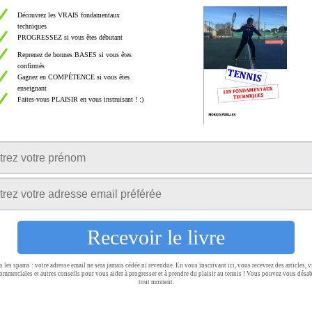
Ro
Ta
T
Te
te
Tr
Tu
W
La
Bo
al de Djokovic (VIDÉO)
AM RG21 Djokovic le mal aimé ? (VIDÉO)