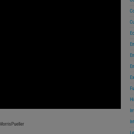
C
Cu
Ec
E
En
En
Ex
Fu
Hi
Im
In
orrisPueller
Le