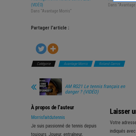
(VIDÉO)
Dans "Avantage 
Dans "Avantage Morris"
Partager l'article :
Catégorie
Avantage Morris
Roland Garros
AM RG21 Le tennis français en
danger ? (VIDÉO)
À propos de l’auteur
Laisser 
Morrisfaitdutennis
Votre adresse
Je suis passionné de tennis depuis
indiqués ave
toujours. Joueur, entraîneur,