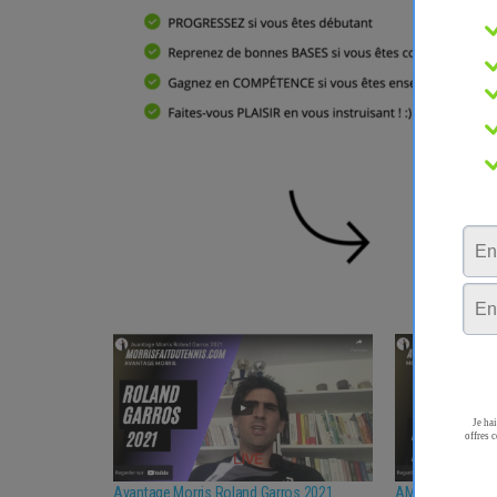
Avantage Morris Roland Garros 2021
AM RG21 Le ment