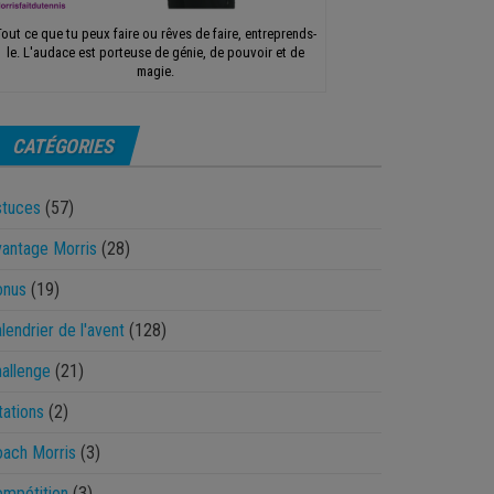
Tout ce que tu peux faire ou rêves de faire, entreprends-
le. L'audace est porteuse de génie, de pouvoir et de
magie.
CATÉGORIES
stuces
(57)
antage Morris
(28)
onus
(19)
lendrier de l'avent
(128)
allenge
(21)
tations
(2)
ach Morris
(3)
mpétition
(3)