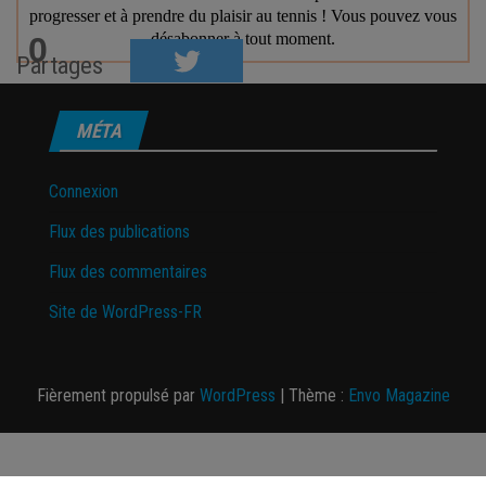
0
Partages
MÉTA
Connexion
Flux des publications
Flux des commentaires
Site de WordPress-FR
Fièrement propulsé par
WordPress
|
Thème :
Envo Magazine