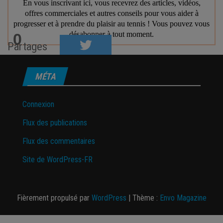
0
Partages
MÉTA
Connexion
Flux des publications
Flux des commentaires
Site de WordPress-FR
Fièrement propulsé par
WordPress
|
Thème :
Envo Magazine