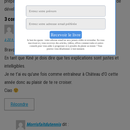
préparateur mental et physique. Passionné de psychologie et de
développement personnel.
3 commentaires
Laget Camille
dit :
à 20 h 11 min
Bravo !
En tant que Kiné je dois dire que tes explications sont justes et
intelligibles.
Je ne t’ai eu qu’une fois comme entraîneur à Château d’O cette
année donc au plaisir de te re croiser.
Ciao
Répondre
Morrisfaitdutennis
dit :