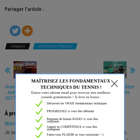
Partager l'article :
Catégorie
Entraînement Physique
Avantage Morris
Morris & Gaëtan
: Indian Wells
font du tennis
2017 (VIDÉO)
À propos de l’auteur
Morrisfaitdutennis
Je suis passionné de tennis depuis toujours. Joueur, entraîneur,