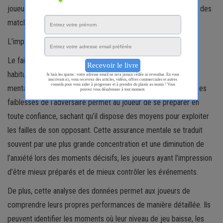
joueurs de surmonter des situations critiques et de renverser des
matches grâce à des décisions tactiques éclairées.
L’impact sur la préparation mentale
Le fait d’avoir une analyse approfondie des tendances et des
habitudes d’un adversaire avant le match procure un avantage
mental non négligeable. La connaissance des points forts et des
faiblesses de l’adversaire permet au joueur de se préparer en
toute confiance, sachant qu’il dispose des moyens pour exploiter
les failles de son opposant. Cette assurance mentale se traduit
souvent par une plus grande concentration et une diminution de
l’anxiété lors des moments décisifs, les joueurs ayant l’impression
d’être mieux préparés et de mieux contrôler les événements.
De plus, cette analyse des données permet aux joueurs de
comprendre leurs propres performances de manière détaillée. Ils
peuvent identifier les moments où leur niveau de jeu baisse, les