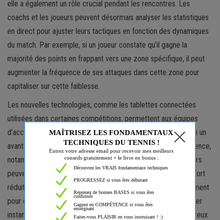
elle a également un rôle crucial pendant les rencontres. Les
coachs et les joueurs peuvent désormais analyser les statistiques
en direct pour ajuster leurs tactiques en fonction des dynamiques
du match. Par exemple, si un joueur constate qu’il gagne la
majorité des points en frappant vers une zone spécifique, il peut
augmenter la fréquence de ses attaques dans cette zone pour
capitaliser sur cette faiblesse.
Les nouvelles technologies, comme les tablettes connectées
utilisées dans certaines compétitions, permettent aux équipes
d’accéder à ces informations en temps réel, leur donnant ainsi un
avantage stratégique. Ces ajustements peuvent faire la différence,
notamment lors des moments cruciaux d’un match. Les joueurs
peuvent, par exemple, intensifier leur jeu vers la zone de confort
réduite de leur adversaire, ou modifier leur propre positionnement
pour contrer des attaques répétées. Cette capacité à s’adapter
instantanément en fonction des données a permis à de nombreux