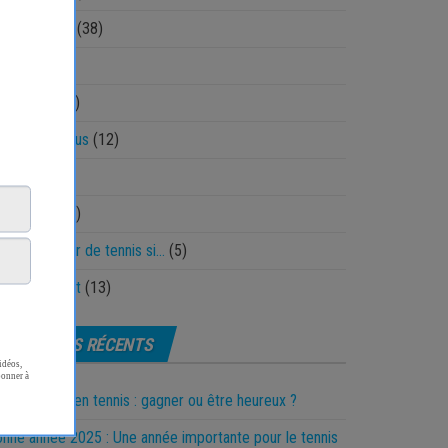
land Garros
(38)
ctique
(40)
echnique
(64)
nnis pour tous
(12)
st
(1)
ickshots
(13)
 es un joueur de tennis si…
(5)
olfMovement
(13)
ARTICLES RÉCENTS
 motivation en tennis : gagner ou être heureux ?
nne année 2025 : Une année importante pour le tennis