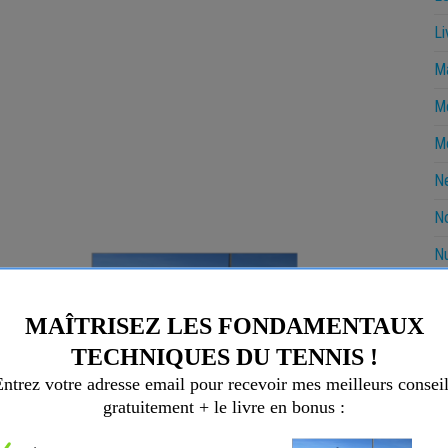
Li
Ma
Me
Mo
N
No
Nu
O
P
P
R
R