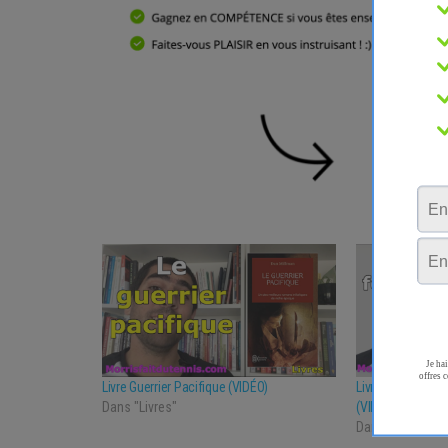
Livre Guerrier Pacifique (VIDÉO)
Livre Tennis Fo
Dans "Livres"
(VIDÉO)
Dans "Livres"