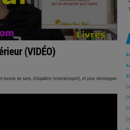
térieur (VIDÉO)
A
Av
B
ont besoin de sens, d’équilibre (mental/esprit), et pour développer
Ca
Ch
Ci
Co
Co