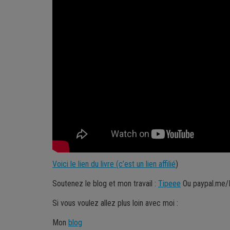
Voici le lien du livre (c’est un lien affilié
)
Soutenez le blog et mon travail :
Tipeee
Ou paypal.me/M
Si vous voulez allez plus loin avec moi :
Mon
blog