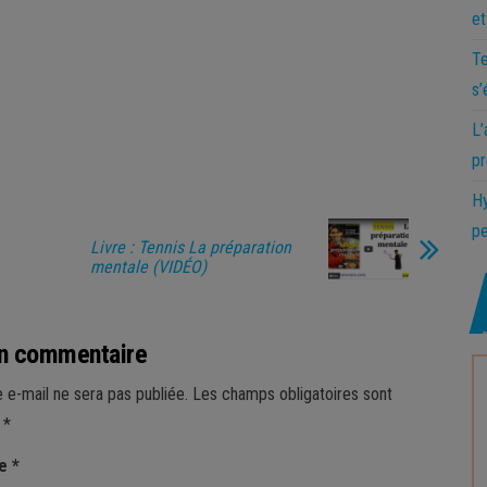
et
Te
s’
L’
pr
Hy
pe
Livre : Tennis La préparation
mentale (VIDÉO)
un commentaire
 e-mail ne sera pas publiée.
Les champs obligatoires sont
c
*
re
*