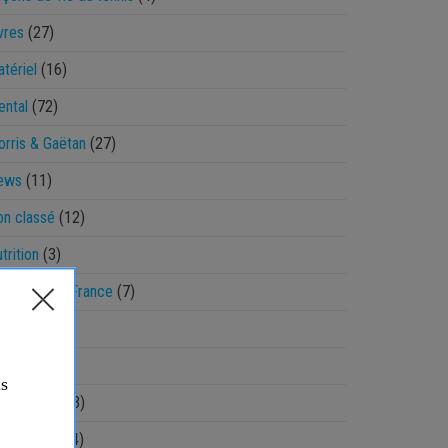
vres
(27)
tériel
(16)
ntal
(72)
rris & Gaëtan
(27)
ews
(11)
n classé
(12)
trition
(3)
pen Sud de France
(7)
aradoxes
(8)
hysique
(48)
amasseur
(13)
èglement
(14)