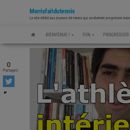
Skip
Morrisfaitdutennis
to
Le site dédié aux joueurs de tennis qui souhaitent progresser mais a
the
content
BIENVENUE !
FUN
PROGRESSER
0
Partages