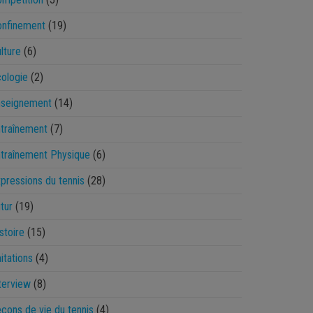
onfinement
(19)
lture
(6)
ologie
(2)
nseignement
(14)
traînement
(7)
traînement Physique
(6)
pressions du tennis
(28)
tur
(19)
stoire
(15)
itations
(4)
terview
(8)
çons de vie du tennis
(4)