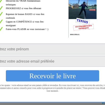
Ro
Ta
T
Te
te
Tr
Tu
W
ndamentaux Tactiques
Livre Tennis La méthode PRO (VIDÉO)
La
Dans "Livres"
Bo