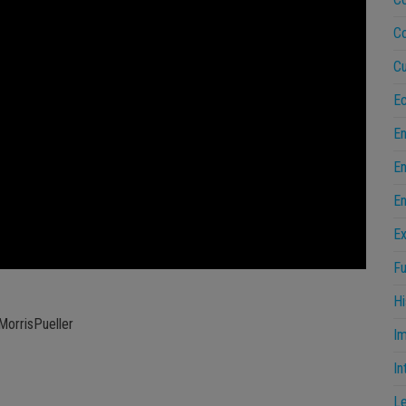
C
Cu
Ec
E
En
En
Ex
Fu
Hi
orrisPueller
Im
In
Le