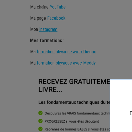
Ma chaîne
YouTube
Ma page
Facebook
Mon
Instagram
Mes
formations
:
Ma
formation physique avec Diegori
Ma
formation physique avec Meddy