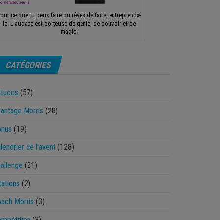
Tout ce que tu peux faire ou rêves de faire, entreprends-
le. L'audace est porteuse de génie, de pouvoir et de
magie.
CATÉGORIES
stuces
(57)
antage Morris
(28)
onus
(19)
lendrier de l'avent
(128)
allenge
(21)
tations
(2)
ach Morris
(3)
mpétition
(3)