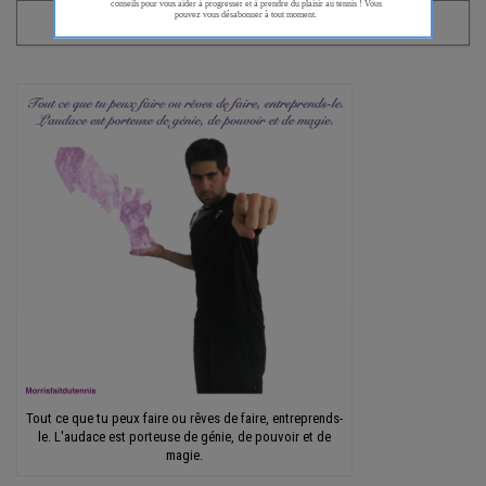
Tout ce que tu peux faire ou rêves de faire, entreprends-
le. L'audace est porteuse de génie, de pouvoir et de
magie.