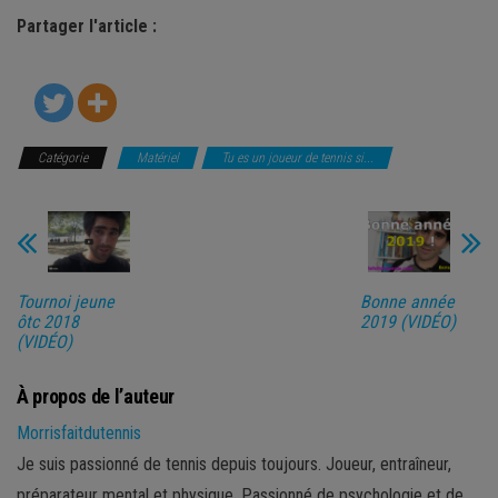
Partager l'article :
Catégorie
Matériel
Tu es un joueur de tennis si...
Tournoi jeune
Bonne année
ôtc 2018
2019 (VIDÉO)
(VIDÉO)
À propos de l’auteur
Morrisfaitdutennis
Je suis passionné de tennis depuis toujours. Joueur, entraîneur,
préparateur mental et physique. Passionné de psychologie et de