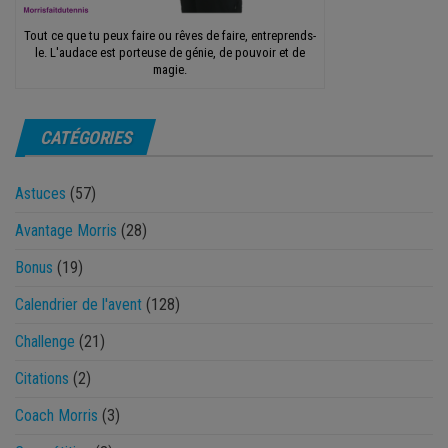
Tout ce que tu peux faire ou rêves de faire, entreprends-
le. L'audace est porteuse de génie, de pouvoir et de
magie.
CATÉGORIES
Astuces
(57)
Avantage Morris
(28)
Bonus
(19)
Calendrier de l'avent
(128)
Challenge
(21)
Citations
(2)
Coach Morris
(3)