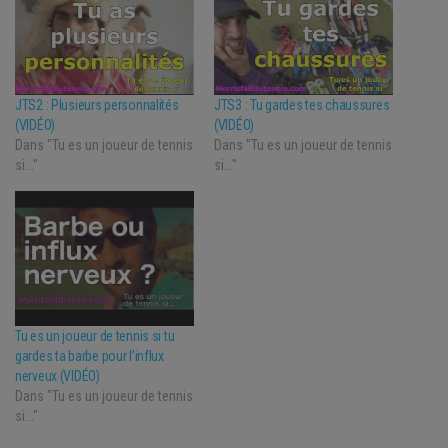
JTS2 : Plusieurs personnalités
JTS3 : Tu gardes tes chaussures
(VIDÉO)
(VIDÉO)
Dans "Tu es un joueur de tennis
Dans "Tu es un joueur de tennis
si..."
si..."
Tu es un joueur de tennis si tu
gardes ta barbe pour l’influx
nerveux (VIDÉO)
Dans "Tu es un joueur de tennis
si..."