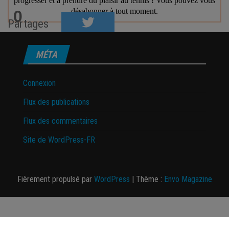
0
Partages
MÉTA
Connexion
Flux des publications
Flux des commentaires
Site de WordPress-FR
Fièrement propulsé par
WordPress
|
Thème :
Envo Magazine