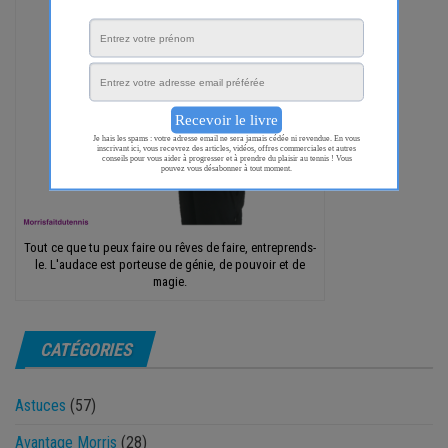
Tout ce que tu peux faire ou rêves de faire, entreprends-
le. L'audace est porteuse de génie, de pouvoir et de
magie.
CATÉGORIES
Astuces
(57)
Avantage Morris
(28)